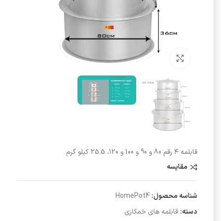
برای بزرگنمایی کلیک کنید
قابلمه ۴ رقم 80 و 90 و 100 و 120، 25.5 کیلو گرم
مقایسه
شناسه محصول:
HomePot4
دسته:
قابلمه های خمکاری